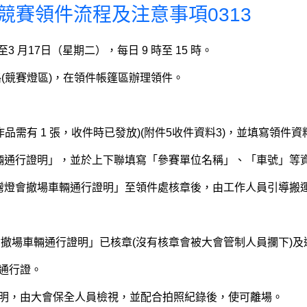
燈競賽領件流程及注意事項0313
3 月17日（星期二），每日 9 時至 15 時。
(競賽燈區)，在領件帳篷區辦理領件。
需有 1 張，收件時已發放)(附件5收件資料3)，並填寫領件資
車輛通行證明」，並於上下聯填寫「參賽單位名稱」、「車號」等
台灣燈會撤場車輛通行證明」至領件處核章後，由工作人員引導搬
會撤場車輛通行證明」已核章(沒有核章會被大會管制人員攔下)
通行證。
明，由大會保全人員檢視，並配合拍照紀錄後，使可離場。